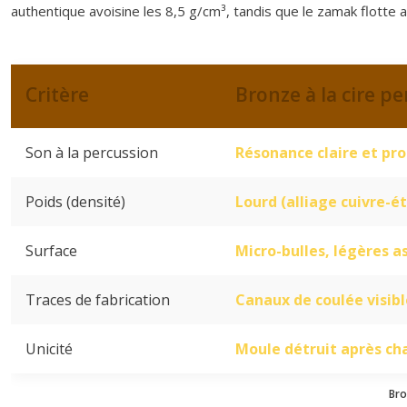
authentique avoisine les 8,5 g/cm³, tandis que le zamak flotte a
Critère
Bronze à la cire p
Son à la percussion
Résonance claire et pr
Poids (densité)
Lourd (alliage cuivre-é
Surface
Micro-bulles, légères a
Traces de fabrication
Canaux de coulée visibl
Unicité
Moule détruit après cha
Bro