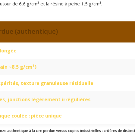
utour de 6,6 g/cm³ et la résine à peine 1,5 g/cm³.
erdue (authentique)
olongée
tain ~8,5 g/cm³)
spérités, texture granuleuse résiduelle
es, jonctions légèrement irrégulières
que coulée : pièce unique
nze authentique à la cire perdue versus copies industrielles : critères de distinc