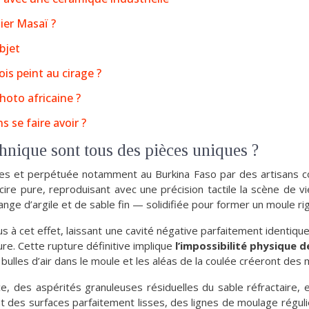
ier Masaï ?
objet
is peint au cirage ?
hoto africaine ?
 se faire avoir ?
chnique sont tous des pièces uniques ?
iques et perpétuée notamment au Burkina Faso par des artisans 
cire pure, reproduisant avec une précision tactile la scène de v
e d’argile et de sable fin — solidifiée pour former un moule rig
us à cet effet, laissant une cavité négative parfaitement identique
ture. Cette rupture définitive implique
l’impossibilité physique 
 bulles d’air dans le moule et les aléas de la coulée créeront des 
ce, des aspérités granuleuses résiduelles du sable réfractaire,
nt des surfaces parfaitement lisses, des lignes de moulage régul