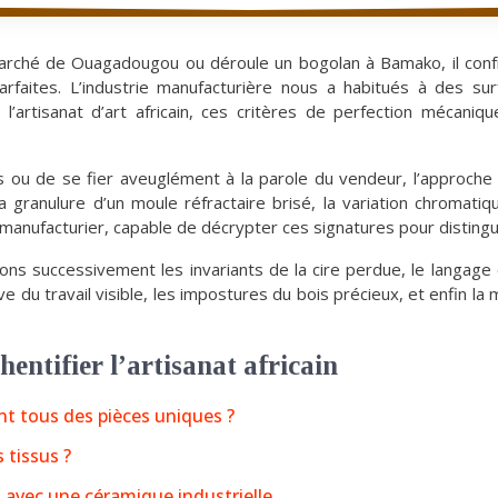
marché de Ouagadougou ou déroule un bogolan à Bamako, il conf
rfaites. L’industrie manufacturière nous a habitués à des su
’artisanat d’art africain, ces critères de perfection mécaniq
ts ou de se fier aveuglément à la parole du vendeur, l’approch
la granulure d’un moule réfractaire brisé, la variation chromati
e manufacturier, capable de décrypter ces signatures pour disting
ons successivement les invariants de la cire perdue, le langage
tive du travail visible, les impostures du bois précieux, et enfin l
entifier l’artisanat africain
nt tous des pièces uniques ?
 tissus ?
s avec une céramique industrielle