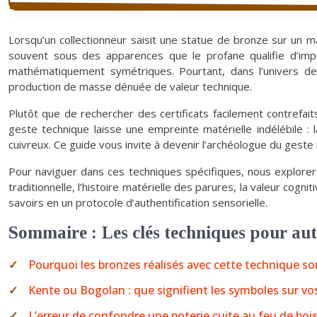
Lorsqu’un collectionneur saisit une statue de bronze sur un 
souvent sous des apparences que le profane qualifie d’impa
mathématiquement symétriques. Pourtant, dans l’univers de l
production de masse dénuée de valeur technique.
Plutôt que de rechercher des certificats facilement contrefai
geste technique laisse une empreinte matérielle indélébile : 
cuivreux. Ce guide vous invite à devenir l’archéologue du gest
Pour naviguer dans ces techniques spécifiques, nous explorer
traditionnelle, l’histoire matérielle des parures, la valeur cogni
savoirs en un protocole d’authentification sensorielle.
Sommaire : Les clés techniques pour auth
Pourquoi les bronzes réalisés avec cette technique so
Kente ou Bogolan : que signifient les symboles sur vos
L’erreur de confondre une poterie cuite au feu de boi