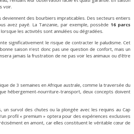
au, rendant leur observation facile et quasi garantie. En saison
 voir.
tes deviennent des bourbiers impraticables. Des secteurs entiers
vous avez payé. La Tanzanie, par exemple, possède
16 parcs
orsque les activités sont annulées ou dégradées.
nte significativement le risque de contracter le paludisme. Cet
la bonne saison n’est donc pas une question de confort, mais un
nsera jamais la frustration de ne pas voir les animaux ou d’être
ssique de 3 semaines en Afrique australe, comme la traversée du
ssique hébergement-nourriture-transport, deux concepts doivent
s, un survol des chutes ou la plongée avec les requins au Cap
u’un profil « premium » optera pour des expériences exclusives
r précisément en amont, car elles constituent le véritable cœur de