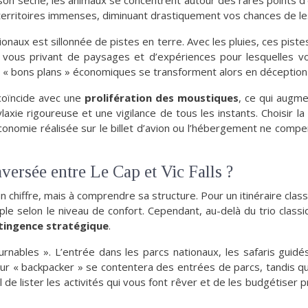
ison sèche, les animaux se concentrent autour des rares points d’e
s territoires immenses, diminuant drastiquement vos chances de les
onaux est sillonnée de pistes en terre. Avec les pluies, ces pis
, vous privant de paysages et d’expériences pour lesquelles 
« bons plans » économiques se transforment alors en déception l
 coïncide avec une
prolifération des moustiques
, ce qui augme
axie rigoureuse et une vigilance de tous les instants. Choisir 
conomie réalisée sur le billet d’avion ou l’hébergement ne compe
versée entre Le Cap et Vic Falls ?
 chiffre, mais à comprendre sa structure. Pour un itinéraire cla
riple selon le niveau de confort. Cependant, au-delà du trio cla
tingence stratégique
.
nables ». L’entrée dans les parcs nationaux, les safaris guidé
eur « backpacker » se contentera des entrées de parcs, tandis q
al de lister les activités qui vous font rêver et de les budgétise