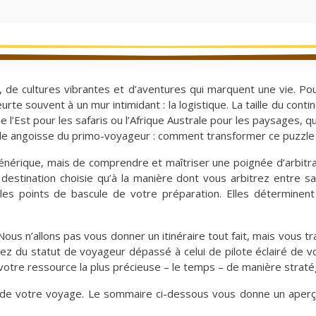
, de cultures vibrantes et d’aventures qui marquent une vie. P
rte souvent à un mur intimidant : la logistique. La taille du conti
e l’Est pour les safaris ou l’Afrique Australe pour les paysages, qu
ble angoisse du primo-voyageur : comment transformer ce puzzle g
t générique, mais de comprendre et maîtriser une poignée d’arbi
destination choisie qu’à la manière dont vous arbitrez entre s
ables points de bascule de votre préparation. Elles déterminen
Nous n’allons pas vous donner un itinéraire tout fait, mais vous 
 du statut de voyageur dépassé à celui de pilote éclairé de vo
 votre ressource la plus précieuse – le temps – de manière straté
es de votre voyage. Le sommaire ci-dessous vous donne un aper