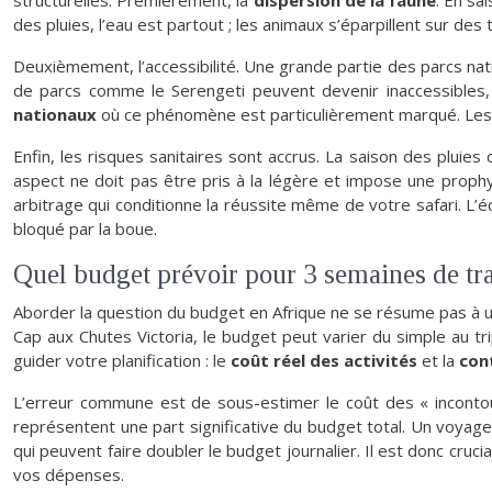
structurelles. Premièrement, la
dispersion de la faune
. En sa
des pluies, l’eau est partout ; les animaux s’éparpillent sur de
Deuxièmement, l’accessibilité. Une grande partie des parcs nati
de parcs comme le Serengeti peuvent devenir inaccessibles
nationaux
où ce phénomène est particulièrement marqué. Les 
Enfin, les risques sanitaires sont accrus. La saison des pluies
aspect ne doit pas être pris à la légère et impose une prophyl
arbitrage qui conditionne la réussite même de votre safari. L’é
bloqué par la boue.
Quel budget prévoir pour 3 semaines de tra
Aborder la question du budget en Afrique ne se résume pas à un
Cap aux Chutes Victoria, le budget peut varier du simple au t
guider votre planification : le
coût réel des activités
et la
con
L’erreur commune est de sous-estimer le coût des « incontour
représentent une part significative du budget total. Un voyag
qui peuvent faire doubler le budget journalier. Il est donc cruci
vos dépenses.